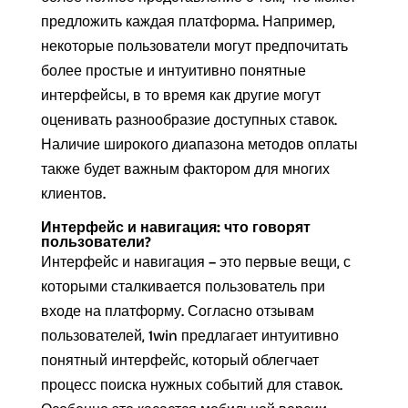
g
n
предложить каждая платформа. Например,
некоторые пользователи могут предпочитать
A
более простые и интуитивно понятные
d
интерфейсы, в то время как другие могут
v
оценивать разнообразие доступных ставок.
Наличие широкого диапазона методов оплаты
i
также будет важным фактором для многих
c
клиентов.
e
Интерфейс и навигация: что говорят
пользователи?
Интерфейс и навигация – это первые вещи, с
G
которыми сталкивается пользователь при
входе на платформу. Согласно отзывам
e
пользователей, 1win предлагает интуитивно
t
понятный интерфейс, который облегчает
O
процесс поиска нужных событий для ставок.