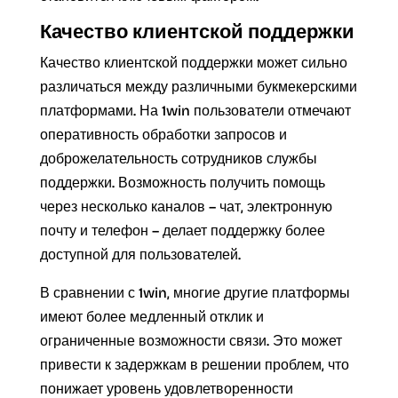
Качество клиентской поддержки
Качество клиентской поддержки может сильно
различаться между различными букмекерскими
платформами. На 1win пользователи отмечают
оперативность обработки запросов и
доброжелательность сотрудников службы
поддержки. Возможность получить помощь
через несколько каналов – чат, электронную
почту и телефон – делает поддержку более
доступной для пользователей.
В сравнении с 1win, многие другие платформы
имеют более медленный отклик и
ограниченные возможности связи. Это может
привести к задержкам в решении проблем, что
понижает уровень удовлетворенности