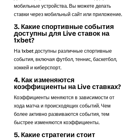
мобильные устройства. Вы можете делать
ставки через мобильный сайт или приложение.
3. Какие спортивные события
доступны для Live ставок на
1xbet?
На 1xbet доступны различные спортивные
события, включая футбол, теннис, баскетбол,
хоккей и киберспорт.
4. Как изменяются
коэффициенты на Live ставках?
Коэффициенты меняются в зависимости от
хода матча и происходящих событий. Чем
более активно развиваются события, тем
быстрее изменяются коэффициенты.
5. Какие стратегии стоит