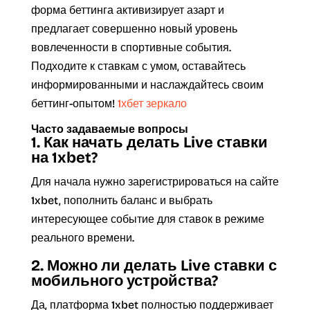
форма беттинга активизирует азарт и
предлагает совершенно новый уровень
вовлеченности в спортивные события.
Подходите к ставкам с умом, оставайтесь
информированными и наслаждайтесь своим
беттинг-опытом!
1хбет зеркало
Часто задаваемые вопросы
1. Как начать делать Live ставки
на 1xbet?
Для начала нужно зарегистрироваться на сайте
1xbet, пополнить баланс и выбрать
интересующее событие для ставок в режиме
реального времени.
2. Можно ли делать Live ставки с
мобильного устройства?
Да, платформа 1xbet полностью поддерживает