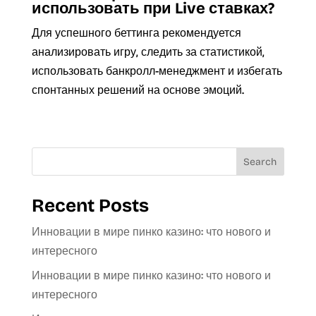
использовать при Live ставках?
Для успешного беттинга рекомендуется
анализировать игру, следить за статистикой,
использовать банкролл-менеджмент и избегать
спонтанных решений на основе эмоций.
Search
Recent Posts
Инновации в мире пинко казино: что нового и
интересного
Инновации в мире пинко казино: что нового и
интересного