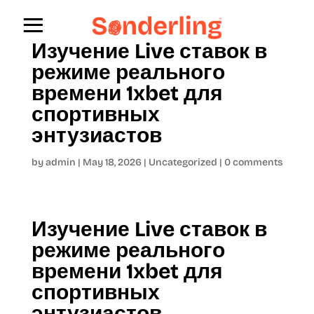
≡
Изучение Live ставок в
режиме реального
времени 1xbet для
A
спортивных
b
энтузиастов
o
by
admin
|
May 18, 2026
|
Uncategorized
|
0 comments
u
t
U
Изучение Live ставок в
s
режиме реального
времени 1xbet для
спортивных
O
энтузиастов