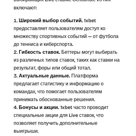
u
включают:
r
Широкий выбор событий.
1xbet
A
предоставляет пользователям доступ ко
t
множеству спортивных событий — от футбола
t
до тенниса и киберспорта.
Гибкость ставок.
Беттеры могут выбирать
e
из различных типов ставок, таких как ставки на
n
результат, форы или общий тотал.
t
Актуальные данные.
Платформа
предлагает статистику и информацию о
i
командах, что помогает пользователям
o
принимать обоснованные решения.
n
Бонусы и акции.
1xbet часто проводит
специальные акции для Live ставок, что
позволяет получить дополнительные
выигрыши.