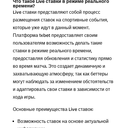
Что такое Live ставки в режиме реального
r
времени?
Live ставки представляют собой процесс
t
размещения ставок на спортивные события,
f
которые уже идут в данный момент.
o
Платформа 1xbet предоставляет своим
пользователям возможность делать такие
l
ставки в режиме реального времени,
i
предоставляя обновления и статистику прямо
o
во время матча. Это создает динамичную и
захватывающую атмосферу, так как беттеры
могут наблюдать за изменением обстоятельств
D
и адаптировать свои ставки в зависимости от
e
хода игры.
s
Основные преимущества Live ставок:
i
Возможность ставок на основе актуальной